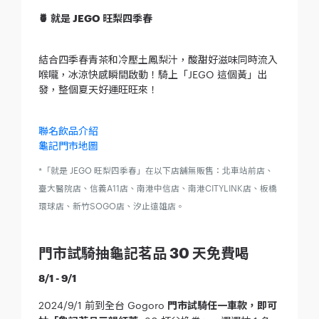
🍍 就是 JEGO 旺梨四季春
結合四季春青茶和冷壓土鳳梨汁，酸甜好滋味同時流入
喉嚨，冰涼快感瞬間啟動！騎上「JEGO 這個黃」出
發，整個夏天好運旺旺來！
聯名飲品介紹
龜記門市地圖
*「就是 JEGO 旺梨四季春」在以下店舖無販售：北車站前店、
臺大醫院店、信義A11店、南港中信店、南港CITYLINK店、板橋
環球店、新竹SOGO店、汐止遠雄店。
門市試騎抽龜記茗品 30 天免費喝
8/1 - 9/1
2024/9/1 前到全台 Gogoro
門市試騎任一車款，即可