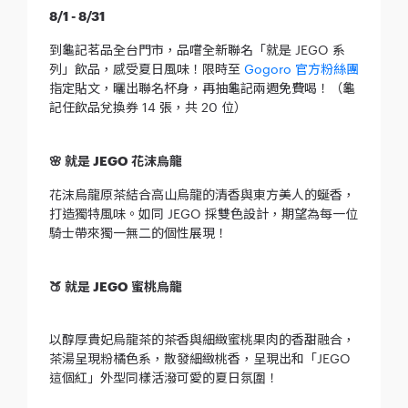
8/1 - 8/31
到龜記茗品全台門市，品嚐全新聯名「就是 JEGO 系
列」飲品，感受夏日風味！限時至
Gogoro 官方粉絲團
指定貼文，曬出聯名杯身，再抽龜記兩週免費喝！（龜
記任飲品兌換券 14 張，共 20 位）
🌸 就是 JEGO 花沫烏龍
花沫烏龍原茶結合高山烏龍的清香與東方美人的蜒香，
打造獨特風味。如同 JEGO 採雙色設計，期望為每一位
騎士帶來獨一無二的個性展現！
🍑 就是 JEGO 蜜桃烏龍
以醇厚貴妃烏龍茶的茶香與細緻蜜桃果肉的香甜融合，
茶湯呈現粉橘色系，散發細緻桃香，呈現出和「JEGO
這個紅」外型同樣活潑可愛的夏日氛圍！