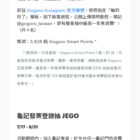
前往
Gogoro Instagram 官方帳號
，使用指定「輪到
你了」模板，拍下換電過程，公開上傳限時動態，標記
@gogoro_taiwan，即有機會抽中最高一年免資費* ！
（共十名）
獎項：3,828 點 Gogoro Smart Points *
（*獎項採一次性發放。Gogoro Smart Point 1 點 = $1 元，可
直接折抵每月電池資費、購車、維修保養、網路商店等 Gogoro
任意消費。最高享一年免資費係指如選用月繳 $319 自由省電池
資費方案，每月折抵 319 點相當於每月電池基本資費經折抵後均
為零元。）
龜記發票登錄抽 JEGO
7/17 - 8/31
活動期間內，加入龜記會員，於全台任一龜記門市消費