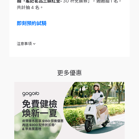
抽「龜記茗品三韻紅萱-
30 杯兌換券」，週週抽 1 名，
共計抽 4 名。
即刻預約試騎
注意事項
「全台換電領龜記飲品折價券」2024/7/17 - 2024/8/16
1. 活動期間，限 Gogoro 及 PBGN 車主於換電後領取，活動期間
內限領一次，數量有限，領完為止。
2. 此電子折價券於 2024/7/17 至 2024/8/16 期間每週一至五
更多優惠
11:00~16:00 發放，於龜記茗品單筆消費滿 $120 方可使用，每
筆限用一張，需於 2024/8/31 前使用完畢，逾期作廢。
3. 此電子折價券限於各龜記茗品門市現場使用，需當場一次領
取，不適用於你訂平台、Uber Eats、foodpanda、社群及電話
預約自取。使用前請出示電子折價券，不接受手抄、拍照截圖或
口說序號兌換，門市人員需點選核銷。
4. 此不記名電子折價券任何人持有皆可使用，請妥善保管，如遭
盜用不另補發。此券不可與其他行銷活動、折扣、優惠及龜蜜卡
點數折抵同步使用，但每單筆消費可累積龜記茗品會員點數，環
保杯折抵 $5 元可同步使用。
5. 凡使用此折價券即視同承認及接受以上相關說明，Gogoro 與
龜記茗品保有滾動式修正、暫停或終止本活動之權利，若有未盡