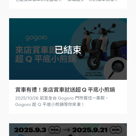
步解鎖，裝備更加完整。 現在就出發，成為這場萬聖節
任務中最閃耀的討糖勇者！
賞車有禮！來店賞車就送超 Q 平底小煎鍋
2025/10/26 前至全台 Gogoro 門市賞任一車款，
Gogoro 超 Q 平底小煎鍋等你來拿！