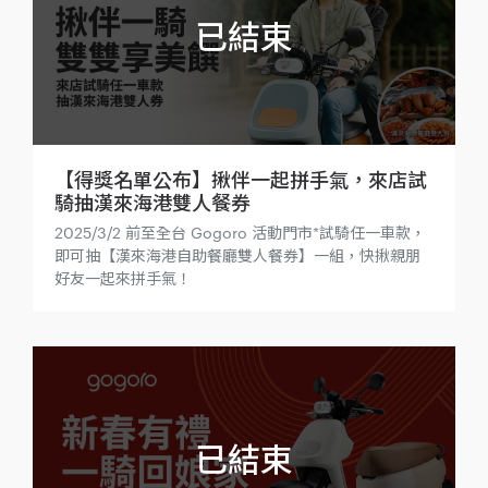
【得獎名單公布】揪伴一起拼手氣，來店試
騎抽漢來海港雙人餐券
2025/3/2 前至全台 Gogoro 活動門市*試騎任一車款，
即可抽【漢來海港自助餐廳雙人餐券】一組，快揪親朋
好友一起來拼手氣！