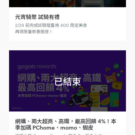
元宵騎聚 試騎有禮
2/29 前完成試騎贈臺南 400 限定美食
再領限量新春提燈！
網購、兩大超商、高鐵，最高回饋 4%！本
季加碼 PChome、momo、蝦皮