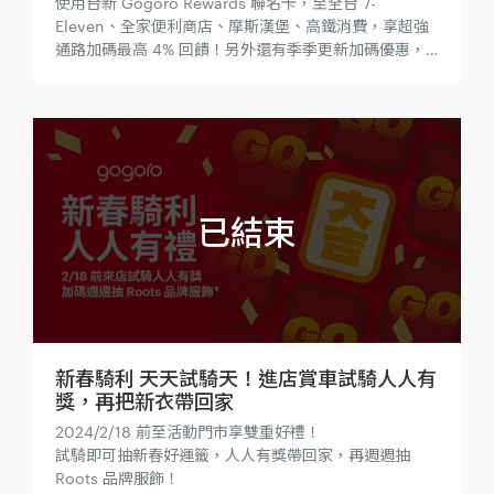
使用台新 Gogoro Rewards 聯名卡，至全台 7-
Eleven、全家便利商店、摩斯漢堡、高鐵消費，享超強
通路加碼最高 4% 回饋！另外還有季季更新加碼優惠，
2024/9/30 前至 PChome、momo、蝦皮消費，享限
時最高 4% 回饋！
新春騎利 天天試騎天！進店賞車試騎人人有
獎，再把新衣帶回家
2024/2/18 前至活動門市享雙重好禮！
試騎即可抽新春好運籤，人人有獎帶回家，再週週抽
Roots 品牌服飾！