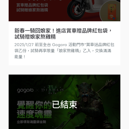
新春一騎回娘家！進店賞車贈品牌紅包袋，
試騎贈娘家熬雞精
2025/1/27 前至全台 Gogoro 活動門市*賞車送品牌紅包
袋乙份，試騎再享限量「娘家熬雞精」乙入，交換滿滿
能量！