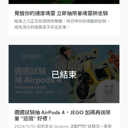
覺醒你的速度魂靈 立即抽限量魂靈師坐騎
暗黑之力正在街頭悄悄覺醒，快召喚你的魂靈師坐騎，
成為頂尖的道路高手前往支援！
週週試騎抽 AirPods 4，JEGO 加碼再送限
量 ”這個” 好禮！
2024/11/10 前到全台 Gogoro 活動門市*試騎任一車款